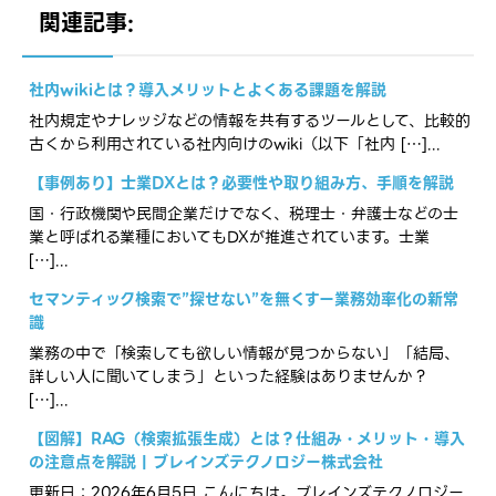
関連記事:
社内wikiとは？導入メリットとよくある課題を解説
社内規定やナレッジなどの情報を共有するツールとして、比較的
古くから利用されている社内向けのwiki（以下「社内 […]...
【事例あり】士業DXとは？必要性や取り組み方、手順を解説
国・行政機関や民間企業だけでなく、税理士・弁護士などの士
業と呼ばれる業種においてもDXが推進されています。士業
[…]...
セマンティック検索で”探せない”を無くすー業務効率化の新常
識
業務の中で「検索しても欲しい情報が見つからない」「結局、
詳しい人に聞いてしまう」といった経験はありませんか？
[…]...
【図解】RAG（検索拡張生成）とは？仕組み・メリット・導入
の注意点を解説 | ブレインズテクノロジー株式会社
更新日：2026年6月5日 こんにちは。ブレインズテクノロジー