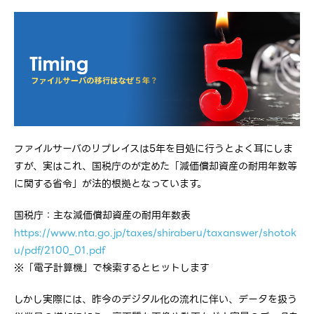
ファイルサーバのリプレイスは5年を目処に行うとよく耳にしま
すが、実はこれ、国税庁のが定めた「減価償却資産の耐用年数等
に関する省令」が法的根拠となっています。
国税庁：主な減価償却資産の耐用年数表
https://www.nta.go.jp/taxes/shiraberu/taxanswer/shotok
u/pdf/2100_01.pdf
※「電子計算機」で検索するとヒットします
しかし実際には、昨今のデジタル化の流れに伴い、データを扱う