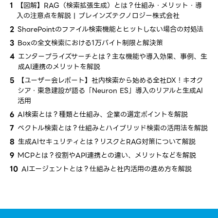
1
【図解】RAG（検索拡張生成）とは？仕組み・メリット・導
入の注意点を解説 | ブレインズテクノロジー株式会社
2
SharePointのファイル検索機能とヒットしない場合の対処法
3
Boxの全文検索における1万バイト制限と解決策
4
エンタープライズサーチとは？​主な​機能や導入効果、​事例、​生
成AI連携の​メリットを​解説
5
【ユーザー会レポート】社内検索から​始める​全社​DX！​キオク
シア・​東急建設が​語る​「Neuron ES」導入の​リアルと​生成AI
活用
6
AI検索とは？種類と仕組み、企業の選定ポイントを解説
7
ベクトル検索とは？仕組みとハイブリッド検索の活用法を解説
8
生成AIセキュリティとは？リスクとRAG対策について解説
9
MCPとは？役割やAPI連携との違い、メリットなどを解説
10
AIエージェントとは？仕組みと社内活用の進め方を解説