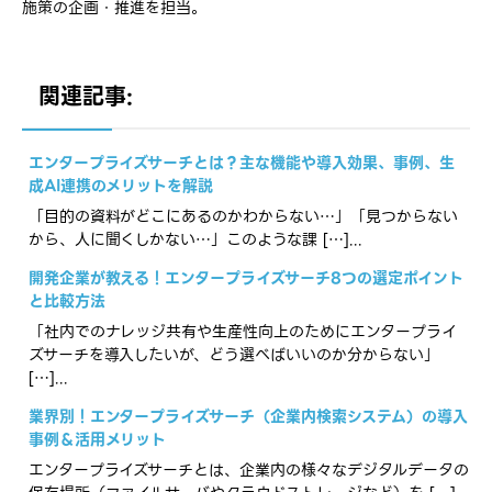
施策の企画・推進を担当。
関連記事:
エンタープライズサーチとは？​主な​機能や導入効果、​事例、​生
成AI連携の​メリットを​解説
「目的の​資料が​どこに​あるのかわからない…」​「見つからない
から、​人に​聞くしかない…」​このような​課 […]...
開発企業が教える！エンタープライズサーチ8つの選定ポイント
と比較方法
「社内でのナレッジ共有や生産性向上のためにエンタープライ
ズサーチを導入したいが、どう選べばいいのか分からない」
[…]...
業界別！エンタープライズサーチ（企業内検索システム）の導入
事例＆活用メリット
エンタープライズサーチとは、企業内の様々なデジタルデータの