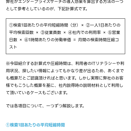
弊社がエンタープライズサーチの導入効果を算出する方法の一つ
として参考としているのが、下記計算式です。
①検索1回あたりの平均短縮時間（分）× ②一人1日あたりの
平均検索回数 × ③従業員数 × ④社内での利用率 × ⑤営業
日数 × ⑥1時間あたりの労働単価 ＝ 月間の検索時間圧縮コ
スト
※今回紹介する計算式や圧縮時間は、利用者のITリテラシーや利
用状況、探したい情報によってもかなり差が出るため、あくまで
も概算だとご認識頂ければと思います。しかし実際に弊社のお客
様でもこうした概算を基に、社内説得時の説明材料として利用し
て頂いているケースもございます。
では各項目について、一つずつ解説します。
①検索1回あたりの平均短縮時間