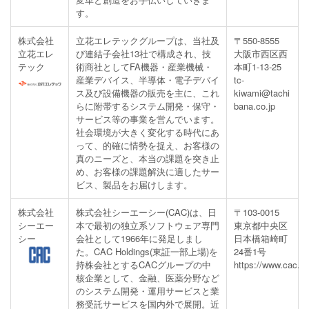
す。
株式会社
立花エレテックグループは、当社及
〒550-8555
立花エレ
び連結子会社13社で構成され、技
大阪市西区西
テック
術商社としてFA機器・産業機械・
本町1-13-25
産業デバイス、半導体・電子デバイ
tc-
ス及び設備機器の販売を主に、これ
kiwami@tachi
らに附帯するシステム開発・保守・
bana.co.jp
サービス等の事業を営んでいます。
社会環境が大きく変化する時代にあ
って、的確に情勢を捉え、お客様の
真のニーズと、本当の課題を突き止
め、お客様の課題解決に適したサー
ビス、製品をお届けします。
株式会社
株式会社シーエーシー(CAC)は、日
〒103-0015
シーエー
本で最初の独立系ソフトウェア専門
東京都中央区
シー
会社として1966年に発足しまし
日本橋箱崎町
た。CAC Holdings(東証一部上場)を
24番1号
持株会社とするCACグループの中
https://www.cac.co
核企業として、金融、医薬分野など
のシステム開発・運用サービスと業
務受託サービスを国内外で展開。近