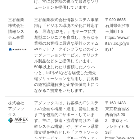
げ、常にお客様の視点で最適なソリ
ューションを提供しています。
三谷産業
三谷産業株式会社情報システム事業
〒920-8685
株式会社
部は『ビジネス環境の変化に対応す
石川県金沢市
情報シス
る、最適なDXを。』をテーマに共
玉川町1-5
テム事業
創型エンジニアを育成し、あらゆる
https://www.m
部
業種のお客様に最適な基幹システム
itani.co.jp/jyo
やネットワークインフラなどのイン
sys/
テグレーションサービス、オリジナ
ル製品などをご提供しています。
50年以上にわたり蓄積したノウハ
ウと、IoTやAIなどを駆使した最先
端ソリューションを活用し、お客様
の経営課題解決と企業価値向上につ
ながるご提案をいたします。
株式会社
アグレックスは、お客様のITシステ
〒163-1438
アグレッ
ムの企画や構築・運用、管理に至る
東京都新宿区
クス
までを包括的にサポートしていま
西新宿3-20-
す。主に、製造・流通業向けの「基
2 東京オペ
幹システム構築」や、ディーラ系業
ラシティビル
務支援を中心とした「アウトソーシ
38F
ングサービス」、グループウェア・
https://www.agrex.