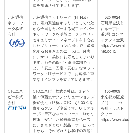
進を加速させてまいります。
北陸通信
北陸通信ネットワーク（HTNet）
〒920-0024
ネットワ
は、電力系通信キャリアとして北陸
石川県金沢市
ーク株式
から全国をカバーする光ファイバー
西念一丁目1
会社
ネットワークを基盤に、クラウド・
番3号 コンフ
セキュリティ・マネージドを中心と
ィデンス金沢
したソリューションの提供で、多様
https://www.ht
化するお客さまのニーズに、確実
net.co.jp/
に、かつ、柔軟にお応えしてまいり
ます。万全の保守・運用体制のも
と、「安全・安定・安心」なネット
ワーク・ITサービスで、お客様の重
要なITインフラを支えていきます。
CTCエス
CTCエスピー株式会社は、SIer企
〒105-6909
ピー株式
業・伊藤忠テクノソリューションズ
東京都港区虎
会社
株式会社（略称：CTC）が100%出
ノ門4-1-1 神
資するグループ企業です。CTCグル
谷町トラスト
ープの豊富なネットワーク、確かな
タワー
技術、安定した経営基盤をベース
https://www.ctcsp.
に、さまざまなIT製品・サービスの
中から、それぞれのお客様の課題に