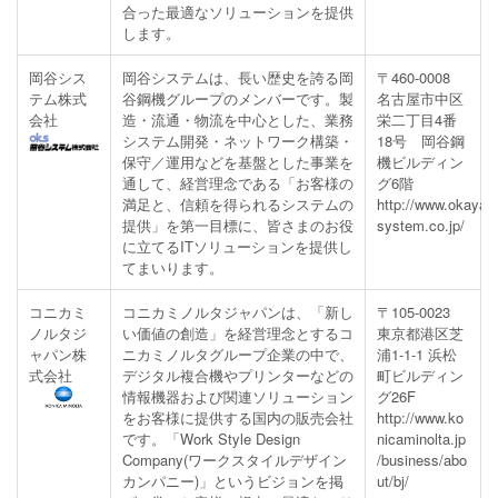
合った最適なソリューションを提供
します。
岡谷シス
岡谷システムは、長い歴史を誇る岡
〒460-0008
テム株式
谷鋼機グループのメンバーです。製
名古屋市中区
会社
造・流通・物流を中心とした、業務
栄二丁目4番
システム開発・ネットワーク構築・
18号 岡谷鋼
保守／運用などを基盤とした事業を
機ビルディン
通して、経営理念である「お客様の
グ6階
満足と、信頼を得られるシステムの
http://www.okaya-
提供」を第一目標に、皆さまのお役
system.co.jp/
に立てるITソリューションを提供し
てまいります。
コニカミ
コニカミノルタジャパンは、「新し
〒105-0023
ノルタジ
い価値の創造」を経営理念とするコ
東京都港区芝
ャパン株
ニカミノルタグループ企業の中で、
浦1-1-1 浜松
式会社
デジタル複合機やプリンターなどの
町ビルディン
情報機器および関連ソリューション
グ26F
をお客様に提供する国内の販売会社
http://www.ko
です。「Work Style Design
nicaminolta.jp
Company(ワークスタイルデザイン
/business/abo
カンパニー)」というビジョンを掲
ut/bj/