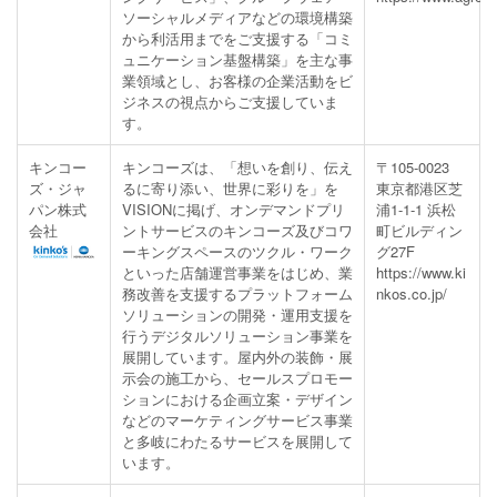
ソーシャルメディアなどの環境構築
から利活用までをご支援する「コミ
ュニケーション基盤構築」を主な事
業領域とし、お客様の企業活動をビ
ジネスの視点からご支援していま
す。
キンコー
キンコーズは、「想いを創り、伝え
〒105-0023
ズ・ジャ
るに寄り添い、世界に彩りを」を
東京都港区芝
パン株式
VISIONに掲げ、オンデマンドプリ
浦1-1-1 浜松
会社
ントサービスのキンコーズ及びコワ
町ビルディン
ーキングスペースのツクル・ワーク
グ27F
といった店舗運営事業をはじめ、業
https://www.ki
務改善を支援するプラットフォーム
nkos.co.jp/
ソリューションの開発・運用支援を
行うデジタルソリューション事業を
展開しています。屋内外の装飾・展
示会の施工から、セールスプロモー
ションにおける企画立案・デザイン
などのマーケティングサービス事業
と多岐にわたるサービスを展開して
います。