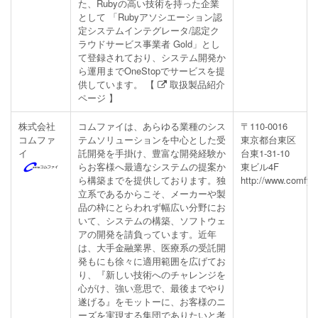
た、Rubyの高い技術を持った企業
として 「Rubyアソシエーション認
定システムインテグレータ/認定ク
ラウドサービス事業者 Gold」とし
て登録されており、システム開発か
ら運用までOneStopでサービスを提
供しています。 【
取扱製品紹介
ページ
】
株式会社
コムファイは、あらゆる業種のシス
〒110-0016
コムファ
テムソリューションを中心とした受
東京都台東区
イ
託開発を手掛け、豊富な開発経験か
台東1-31-10
らお客様へ最適なシステムの提案か
東ビル4F
ら構築までを提供しております。独
http://www.comfy.c
立系であるからこそ、メーカーや製
品の枠にとらわれず幅広い分野にお
いて、システムの構築、ソフトウェ
アの開発を請負っています。近年
は、大手金融業界、医療系の受託開
発もにも徐々に適用範囲を広げてお
り、『新しい技術へのチャレンジを
心がけ、強い意思で、最後までやり
遂げる』をモットーに、お客様のニ
ーズを実現する集団でありたいと考