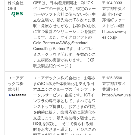
株式会社
QESは、日本経済新聞社・QUICK
〒104-0033
QES
グループの一員として、特定のメー
東京都中央区
カーやソフト会社に偏らない公正中
新川1-17-21
立な立場で、最先端のITを次々に吸
茅場町ファー
収・発展させながら、お客様のお役
ストビル4階
に立つ最善のソリューションを提供
https://www.q
します。また、マイクロソフトの
es.co.jp/
Gold PartnerやAWSのStandard
Consulting Partnerです。オンプレ
ミス・クラウド問わず、多数のシス
テム構築の実績があります。 【
取扱製品紹介ページ
】
ユニアデ
ユニアデックス株式会社は、お客さ
〒135-8560
ックス株
まのICT環境全体最適化を支える日
東京都江東区
式会社
本ユニシスグループの『インフラト
豊洲1-1-1
ータルサービス』企業です。ICTイ
https://www.uniade
ンフラの専門家として、すべてをワ
ンストップ提供し、お客さまの課題
を的確に捉え、臨機応変に最適化を
支援します。最先端技術を駆使した
DX化を実践し、そこで得られる知
財をお客さまへ還元し、ビジネスの
変革と創造をお手伝いしていきま