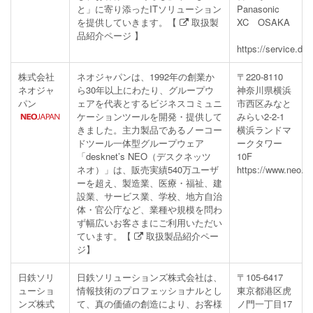
と」に寄り添ったITソリューション
Panasonic
を提供していきます。【
取扱製
XC OSAKA
品紹介ページ
】
https://service.dig
株式会社
ネオジャパンは、1992年の創業か
〒220-8110
ネオジャ
ら30年以上にわたり、グループウ
神奈川県横浜
パン
ェアを代表とするビジネスコミュニ
市西区みなと
ケーションツールを開発・提供して
みらい2-2-1
きました。主力製品であるノーコー
横浜ランドマ
ドツール一体型グループウェア
ークタワー
「desknet’s NEO（デスクネッツ
10F
ネオ）」は、販売実績540万ユーザ
https://www.neo.co
ーを超え、製造業、医療・福祉、建
設業、サービス業、学校、地方自治
体・官公庁など、業種や規模を問わ
ず幅広いお客さまにご利用いただい
ています。【
取扱製品紹介ペー
ジ
】
日鉄ソリ
日鉄ソリューションズ株式会社は、
〒105-6417
ューショ
情報技術のプロフェッショナルとし
東京都港区虎
ンズ株式
て、真の価値の創造により、お客様
ノ門一丁目17