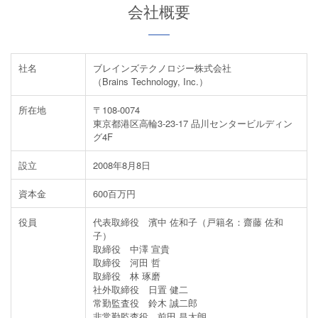
会社概要
社名
ブレインズテクノロジー株式会社
（Brains Technology, Inc.）
所在地
〒108-0074
東京都港区高輪3-23-17 品川センタービルディン
グ4F
設立
2008年8月8日
資本金
600百万円
役員
代表取締役 濱中 佐和子（戸籍名：齋藤 佐和
子）
取締役 中澤 宣貴
取締役 河田 哲
取締役 林 琢磨
社外取締役 日置 健二
常勤監査役 鈴木 誠二郎
非常勤監査役 前田 昌太朗