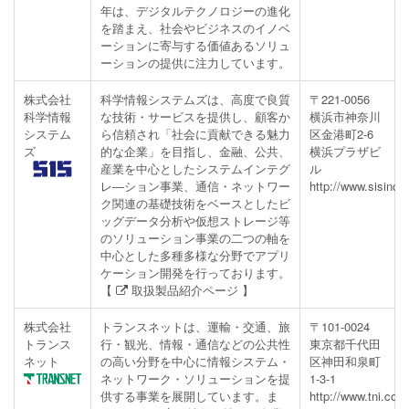
年は、デジタルテクノロジーの進化
を踏まえ、社会やビジネスのイノベ
ーションに寄与する価値あるソリュ
ーションの提供に注力しています。
株式会社
科学情報システムズは、高度で良質
〒221-0056
科学情報
な技術・サービスを提供し、顧客か
横浜市神奈川
システム
ら信頼され「社会に貢献できる魅力
区金港町2-6
ズ
的な企業」を目指し、金融、公共、
横浜プラザビ
産業を中心としたシステムインテグ
ル
レ―ション事業、通信・ネットワー
http://www.sisinc.c
ク関連の基礎技術をベースとしたビ
ッグデータ分析や仮想ストレージ等
のソリューション事業の二つの軸を
中心とした多種多様な分野でアプリ
ケーション開発を行っております。
【
取扱製品紹介ページ
】
株式会社
トランスネットは、運輸・交通、旅
〒101-0024
トランス
行・観光、情報・通信などの公共性
東京都千代田
ネット
の高い分野を中心に情報システム・
区神田和泉町
ネットワーク・ソリューションを提
1-3-1
供する事業を展開しています。ま
http://www.tni.co.jp