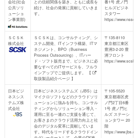
会社(社会
との信頼関係を築き、ともに成長を
番1号 虎ノ門
公共ソリ
続け、社会の発展に貢献していきま
ヒルズビジネ
ューショ
す。
スタワー
ン事業部)
https://www.nssol.
ＳＣＳＫ
ＳＣＳＫは、コンサルティング、シ
〒135-8110
株式会社
ステム開発、ITインフラ構築、ITマ
東京都江東区
ネジメント、BPO（Business
豊洲3-2-20 豊
Process Outsourcing）、ITハー
洲フロント
ド・ソフト販売まで、ビジネスに必
https://www.scsk.j
要なすべてのITサービスを、フルラ
インアップでご提供します。 【
取扱製品紹介ページ
】
日本ビジ
日本ビジネスシステムズ（JBS）は
〒105-5520
ネスシス
マイクロソフトなどのクラウドソリ
東京都港区虎
テムズ株
ューションに強みを持ち、コンサル
ノ門2丁目6番
式会社
ティングからソリューション導入・
1号 虎ノ門ヒ
運用に至る一連のご支援を通じて、
ルズ ステーシ
お客さまのクラウド活用力向上と社
ョンタワー 20
会のデジタル変革に貢献していま
階
す。時代をリードするクラウドイン
https://www.jbs.co.
テグレーターとして、企業のDX推