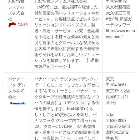
丸紅情報
丸紅情報システムズ株式会社
〒169-0072
システム
（MSYS）は、最先端ITを駆使した
東京都新宿区
ズ株式会
付加価値の高いソリューションやサ
大久保三丁目
社
ービスを、お客様視点で提供するソ
8番2号 新宿ガ
リューションプロバイダです。製
ーデンタワー
造・流通・サービス・小売・金融業
http://www.maruben
を中心とする様々な業界の知見と高
sys.com/
度な提案力とグローバルな視点から
お客様の差別化に貢献する最先端技
術やそれを活用した新しいソリュー
ションを提供しています。 【
取
扱製品紹介ページ
】
パナソニ
パナソニック デジタルは”デジタル
東京
ック デジ
で「くらし」と「しごと」を幸せに
〒104-0061
タル株式
する”をモットーとし、パナソニッ
東京都中央区
会社
クグループの先進技術と豊富なノウ
銀座8丁目21
ハウの融合によりデジタルによる価
番1号
値を創出します。BtoB事業(くら
し・しごと)の貢献拡大を図り、パ
大阪
ナソニック グループ内で培った造
〒530-0053
DX、グローバルERP、ICT基盤構
大阪府大阪市
築・運用サービスなどの経験を活用
北区末広町2
し、お客様の「くらし」や「しご
番40号