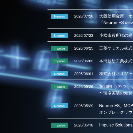
大阪信用金庫、オ
2026/07/28
Neuron
『Neuron ES 
小松市役所様の導
2026/07/23
Neuron
三菱ケミカル株式
2026/06/25
Impulse
本田技研工業株式
2026/06/03
Impulse
株式会社ネオジャパ
2026/06/01
Neuron
第38回 ものづく
2026/05/29
Impulse
〜現場実装の知見
Neuron ES、MC
2026/05/29
Neuron
オンプレ・クラウド
Impulse So
2026/05/18
Impulse