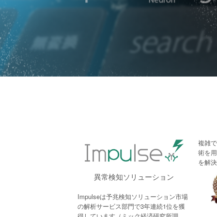
複雑で
術を用
を解決
異常検知ソリューション
Impulseは予兆検知ソリューション市場
の解析サービス部門で3年連続1位を獲
得しています（ミック経済研究所調