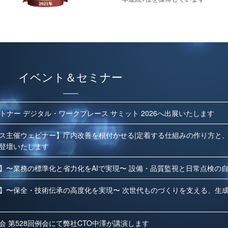
イベント＆セミナー
トナー デジタル・ワークプレース サミット 2026へ出展いたします
ス主催ウェビナー】庁内改善を根付かせる|定着する仕組みの作り方と
登壇いたします
】〜業務の標準化と省力化をAIで実現〜 設備・品質監視と日常点検の
】〜保全・技術伝承の高度化を実現〜 次世代ものづくりを支える、生成A
会 第528回例会にて弊社CTO中澤が講演します