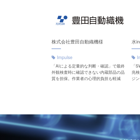
株式会社様
株式会社豊田自動織機様
水i
Impulse
I
」導入で実現する異常検知・予
「AIによる定量的な判断・確認」で最終
「S
。自社主導のデータ活用
外観検査時に確認できない内蔵部品の品
兆検
質を担保。作業者の心理的負担も軽減
ジン