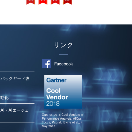
リンク
Facebook
、バックヤード改
自動化
I・AIエージェ
Gartner, 2018 Cool Vendors in
Performance Analysis, AIOps
Focus, Padraig Byrne et al., 4
May 2018