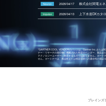
株式会社関電エネ
2026/04/17
Neuron
上下水道DXカタロ
2026/04/13
Impulse
*GARTNER COOL VENDORのバッジは、Gartner Inc
ナー・リサーチの発行物に掲載された特定のベンダー、製品ま
テクノロジーユーザーに助言するものではありません。ガート
せん。ガートナーは、商品性または特定目的への適合性の保証
ブレインズ