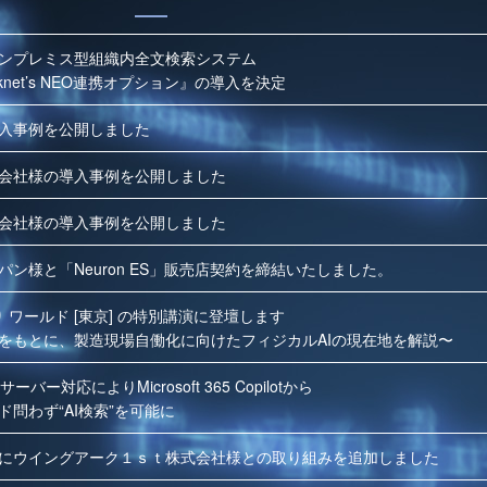
ンプレミス型組織内全文検索システム
desknet’s NEO連携オプション』の導入を決定
入事例を公開しました
会社様の導入事例を公開しました
会社様の導入事例を公開しました
ン様と「Neuron ES」販売店契約を締結いたしました。
り ワールド [東京] の特別講演に登壇します
をもとに、製造現場自働化に向けたフィジカルAIの現在地を解説〜
Pサーバー対応によりMicrosoft 365 Copilotから
問わず“AI検索”を可能に
lutionsにウイングアーク１ｓｔ株式会社様との取り組みを追加しました