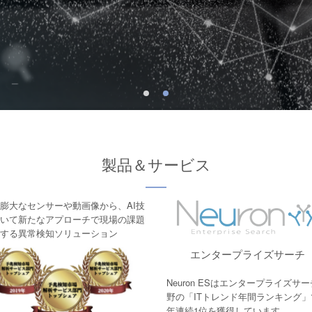
製品＆サービス
膨大なセンサーや動画像から、AI技
いて新たなアプローチで現場の課題
する異常検知ソリューション
エンタープライズサーチ
Neuron ESはエンタープライズサ
野の「ITトレンド年間ランキング」
年連続1位を獲得しています