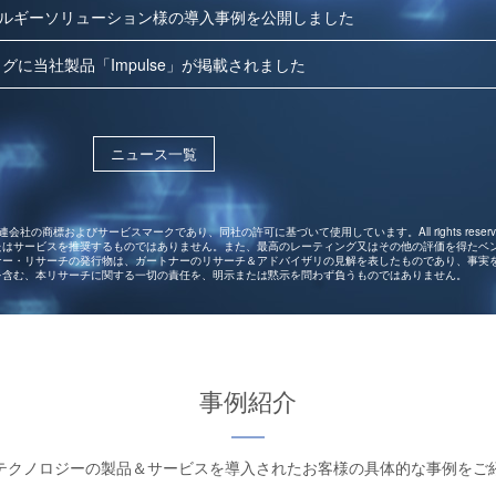
ルギーソリューション様の導入事例を公開しました
グに当社製品「Impulse」が掲載されました
ニュース一覧
.または関連会社の商標およびサービスマークであり、同社の許可に基づいて使用しています。All rights rese
たはサービスを推奨するものではありません。また、最高のレーティング又はその他の評価を得たベ
ナー・リサーチの発行物は、ガートナーのリサーチ＆アドバイザリの見解を表したものであり、事実
を含む、本リサーチに関する一切の責任を、明示または黙示を問わず負うものではありません。
事例紹介
テクノロジーの製品＆サービスを導入されたお客様の具体的な事例をご