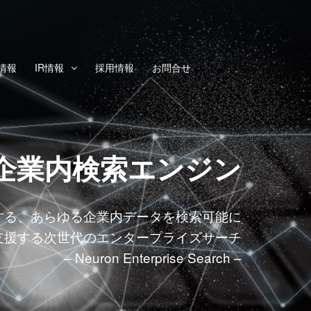
情報
IR情報
採用情報
お問合せ
企業内検索エンジン
する、あらゆる企業内データを検索可能に
支援する次世代のエンタープライズサーチ
– Neuron Enterprise Search –