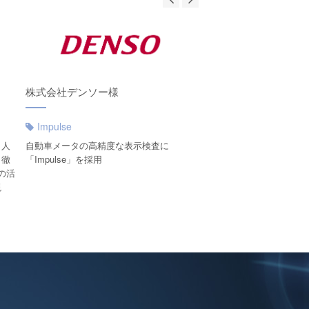
株式会社デンソー様
東洋製罐株式会社様
Impulse
Impulse
。人
自動車メータの高精度な表示検査に
缶製造ラインにおける缶
、徹
「Impulse」を採用
での不良品検出を目的にImp
」の活
現