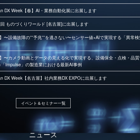
pan DX Week【春】AI・業務自動化展に出展します
1回 ものづくりワールド [名古屋]に出展します
】〜設備故障の””予兆””を逃さない〜センサー値×AIで実現する「異常
】〜カメラ動画とデータの見える化で実現する、設備保全・点検・品質
d」×「Impulse」の製造業における最新AI事例
pan DX Week【名古屋】社内業務DX EXPOに出展します
イベント＆セミナー一覧
ニュース