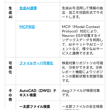
⽣
生成AI連携
生成AIを活用して情報の抽
成
出・加工を対話形式でサポ
AI
ートします。
MCP対応
MCP（Model Context
Protocol）​対応に​より、​
Neuron ESが収集するイ
ンデックスデータを利用し
て、AIチャットやAIエージ
ェントなど、様々なAIサー
ビスと連携できます。
可
ファイルサーバ可視化
検索対象リポジトリの可視
視
化・分析ができます。分析
化
レポート機能によりリポジ
トリの最新状態を把握可能
です。
そ
AutoCAD（DWG）テ
dwgファイルが検索対象
の
キスト検索
です。
他
一太郎ファイル検索
一太郎ファイルの全文検索