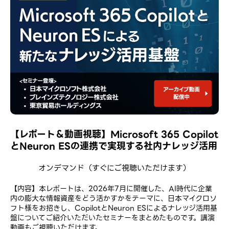
【レポート＆動画視聴】Microsoft 365 Copilot
とNeuron ESの連携で実現する社内ナレッジ活用
オンデマンド
（すぐにご視聴いただけます）
【内容】本レポートは、2026年7月に開催した、​AI時代に​企業
内の​膨大な​情報資産を​どう​活かすかを​テーマに、​日本マイクロソ
フト様を​お招きし、​Copilotと​Neuron ESに​よる​ナレッジ活用基
盤に​ついて​ご紹介いただいたセミナーをまとめたものです。講演
動画もご視聴いただけます。