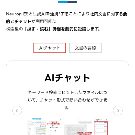
Neuron ESと生成AIを連携*することにより社内文書に対する
要
約
と
チャット
が利用可能に。
検索後の
「探す・読む」時間を劇的に短縮
します。
AIチャット
文書の要約
AIチャット
文書の要約
検索結果画面にて、文書の内容を生成AIが
キーワード検索にヒットしたファイルにつ
いて、チャット形式で問い合わせができま
要約します。
す。