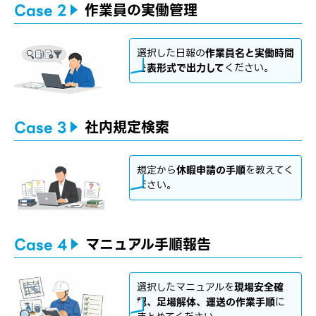
Case 2
作業員の実働管理
選択した日報の
作業員名と実働時間
を表形式で出力して
ください。
Case 3
社内規定検索
規定から
休暇申請の手順
を教えてく
ださい。
Case 4
マニュアル手順報告
選択したマニュアルを
現場安全確
認、足場解体、運送の作業手順
に