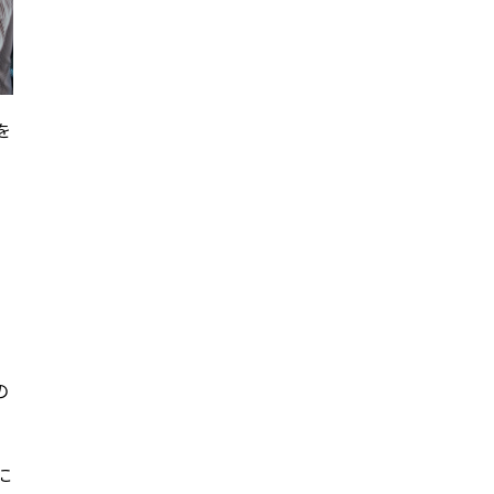
を
の
に