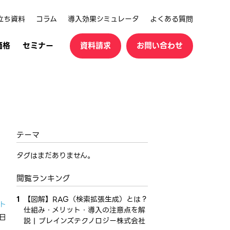
立ち資料
コラム
導入効果シミュレータ
よくある質問
価格
セミナー
資料請求
お問い合わせ
テーマ
タグはまだありません。
閲覧ランキング
1
【図解】RAG（検索拡張生成）とは？
ト
仕組み・メリット・導入の注意点を解
8日
説 | ブレインズテクノロジー株式会社