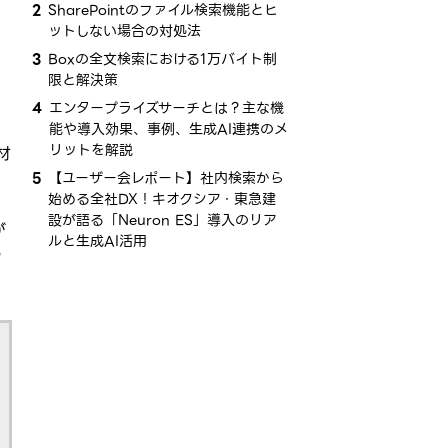
2
SharePointのファイル検索機能とヒ
ットしない場合の対処法
3
Boxの全文検索における1万バイト制
限と解決策
4
エンタープライズサーチとは？​主な​機
能や導入効果、​事例、​生成AI連携の​メ
リットを​解説
材
5
【ユーザー会レポート】社内検索から​
始める​全社​DX！​キオクシア・​東急建
設が​語る​「Neuron ES」導入の​リア
が
ルと​生成AI活用
ッ