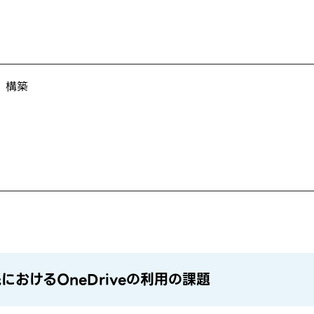
）構築
おけるOneDriveの利用の課題