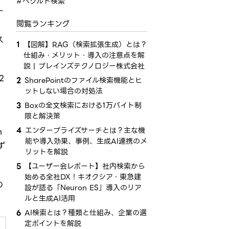
#ベクルト検索
ー
閲覧ランキング
ス
1
【図解】RAG（検索拡張生成）とは？
仕組み・メリット・導入の注意点を解
説 | ブレインズテクノロジー株式会社
2
2
SharePointのファイル検索機能とヒ
ットしない場合の対処法
の
3
Boxの全文検索における1万バイト制
限と解決策
4
エンタープライズサーチとは？​主な​機
n
能や導入効果、​事例、​生成AI連携の​メ
ず
リットを​解説
5
【ユーザー会レポート】社内検索から​
始める​全社​DX！​キオクシア・​東急建
の
設が​語る​「Neuron ES」導入の​リア
ルと​生成AI活用
6
AI検索とは？種類と仕組み、企業の選
定ポイントを解説