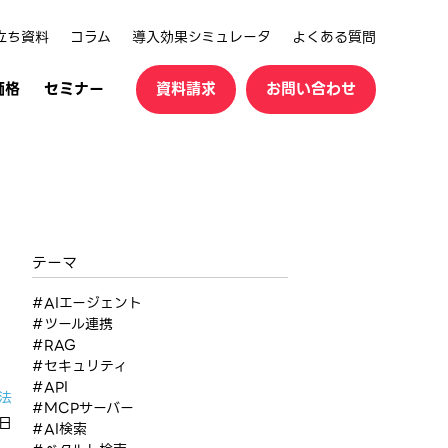
立ち資料
コラム
導入効果シミュレータ
よくある質問
価格
セミナー
資料請求
お問い合わせ
テーマ
#AIエージェント
#ツール連携
#RAG
#セキュリティ
#API
法
#MCPサーバー
6日
#AI検索