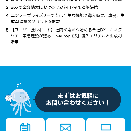
3
Boxの全文検索における1万バイト制限と解決策
4
エンタープライズサーチとは？​主な​機能や導入効果、​事例、​生
成AI連携の​メリットを​解説
5
【ユーザー会レポート】社内検索から​始める​全社​DX！​キオク
シア・​東急建設が​語る​「Neuron ES」導入の​リアルと​生成AI
活用
まずはお気軽に
お問い合わせください！