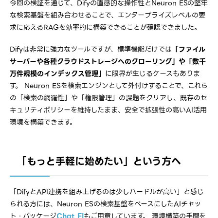
今回の検証を通じて、Difyの直感的な操作性とNeuron ESの堅牢
な検索基盤を組み合わせることで、エンタープライズレベルの要
求に応えるRAGを効率的に構築できることが確認できました。
Difyは非常に強力なツールですが、標準機能だけでは
「ファイル
サーバーや各種クラウドストレージへのクローリング」や「数千
万件規模のインデックス管理」
に限界が生じるケースもありま
す。 Neuron ESを検索エンジンとして外付けすることで、これら
の「検索の網羅性」や「権限管理」の課題をクリアし、既存のセ
キュリティポリシーを維持したまま、安全で拡張性の高いAI活用
環境を構築できます。
「もっと手軽に始めたい」という方へ
「DifyとAPI連携を組み上げるのは少しハードルが高い」と感じ
られる方には、Neuron ESの検索基盤をベースにしたAIチャッ
ト・パッケージ
Chat EI
もご用意しています。 環境構築の手間を