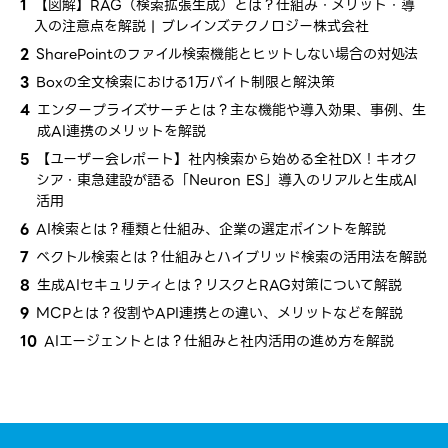
1
【図解】RAG（検索拡張生成）とは？仕組み・メリット・導
入の注意点を解説 | ブレインズテクノロジー株式会社
2
SharePointのファイル検索機能とヒットしない場合の対処法
3
Boxの全文検索における1万バイト制限と解決策
4
エンタープライズサーチとは？​主な​機能や導入効果、​事例、​生
成AI連携の​メリットを​解説
5
【ユーザー会レポート】社内検索から​始める​全社​DX！​キオク
シア・​東急建設が​語る​「Neuron ES」導入の​リアルと​生成AI
活用
6
AI検索とは？種類と仕組み、企業の選定ポイントを解説
7
ベクトル検索とは？仕組みとハイブリッド検索の活用法を解説
8
生成AIセキュリティとは？リスクとRAG対策について解説
9
MCPとは？役割やAPI連携との違い、メリットなどを解説
10
AIエージェントとは？仕組みと社内活用の進め方を解説