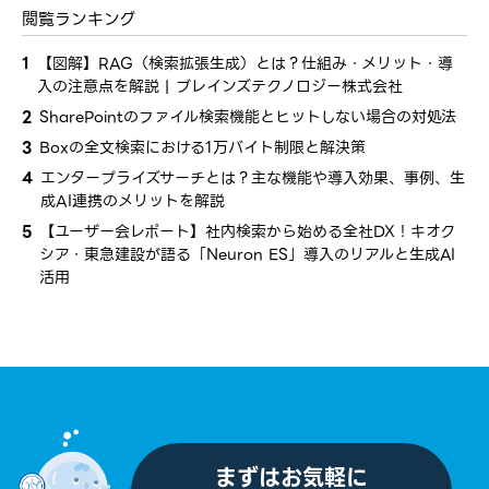
閲覧ランキング
1
【図解】RAG（検索拡張生成）とは？仕組み・メリット・導
入の注意点を解説 | ブレインズテクノロジー株式会社
2
SharePointのファイル検索機能とヒットしない場合の対処法
3
Boxの全文検索における1万バイト制限と解決策
4
エンタープライズサーチとは？​主な​機能や導入効果、​事例、​生
成AI連携の​メリットを​解説
5
【ユーザー会レポート】社内検索から​始める​全社​DX！​キオク
シア・​東急建設が​語る​「Neuron ES」導入の​リアルと​生成AI
活用
まずはお気軽に