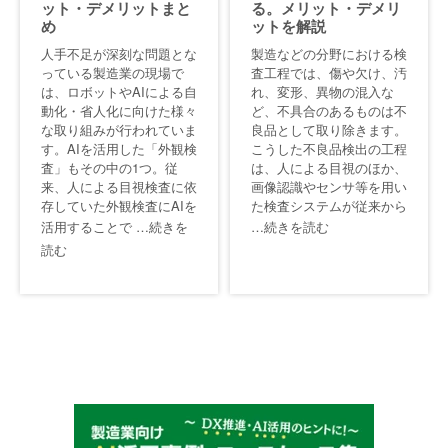
ット・デメリットまと
る。メリット・デメリ
め
ットを解説
人手不足が深刻な問題とな
製造などの分野における検
っている製造業の現場で
査工程では、傷や欠け、汚
は、ロボットやAIによる自
れ、変形、異物の混入な
動化・省人化に向けた様々
ど、不具合のあるものは不
な取り組みが行われていま
良品として取り除きます。
す。AIを活用した「外観検
こうした不良品検出の工程
査」もその中の1つ。従
は、人による目視のほか、
来、人による目視検査に依
画像認識やセンサ等を用い
存していた外観検査にAIを
た検査システムが従来から
活用することで
…続きを
…続きを読む
読む