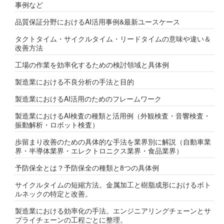
事例など
品質保証分野におけるAI活用事例&最新ユースケース
タクトタイム・サイクルタイム・リードタイムの意味や違い＆
改善方法
工場の作業を効率化するための検討領域と具体例
製造業における不良分析の手法と目的
製造業におけるAI活用のためのフレームワーク
製造業におけるAI検査の種類と活用例（外観検査・音響検査・
振動解析・ロボット検査）
歩留まり改善のための具体的な手法を業界別に解説（自動車業
界・半導体業界・エレクトロニクス業界・食品業界）
予防保全とは？予防保全の種類と8つの具体例
サイクルタイムの短縮方法。金属加工と樹脂成形におけるボト
ルネックの特定と改善。
製造業における効率化の手法。エンジニアリングチェーンとサ
プライチェーンの工程ごとに整理。