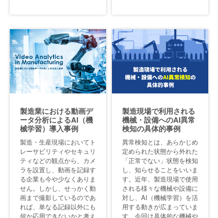
製造業における動画デ
製造現場で利用される
ータ分析によるAI（機
機械・設備へのAI異常
械学習）導入事例
検知の具体的事例
製造・生産現場においてト
異常検知とは、あらかじめ
レーサビリティやセキュリ
定められた状態から外れた
ティなどの観点から、カメ
「正常でない」状態を検知
ラを設置し、動画を記録す
し、知らせることをいいま
る企業も今や少なくありま
す。近年、製造現場で使用
せん。しかし、せっかく動
される様々な機械や設備に
画まで撮影しているのであ
対し、AI（機械学習）を活
れば、単なる記録以外にも
用する動きが広まっていま
何か応用できないかと考え
す。今回は具体的な機械や