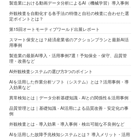
製造業における動画データ分析によるAI（機械学習）導入事例
外観検査を自動化する各手法の特徴と自社の検査に合わせた選
定ポイントとは？
第15回オートモーティブワールド出展レポート
スマート保安とは？経済産業省のアクションプランと最新AI活
用事例
製造業の最新AI導入・活用事例7選！予知保全・保守、品質管
理・改善など
AI外観検査システムの選び方3つのポイント
AIを活用した作業分析ソフト（システム）とは？活用事例・導
入効果など
異常検知とは｜データ分析基礎知識 - AIとの関係性＆活用事例
品質管理とは｜基礎知識 - AI活用による品質改善・安定化の事
例
外観検査とは - 導入効果・導入事例・検出可能な不良例など
AIを活用した故障予兆検知システムとは？ 導入メリット・活用