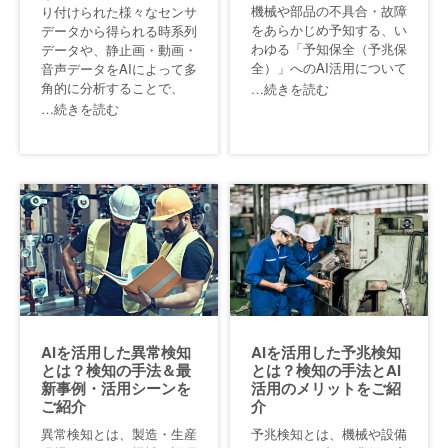
機械や部品の不具合・故障
り付けられた様々なセンサ
をあらかじめ予知する、い
データから得られる時系列
わゆる「予知保全（予兆保
データや、静止画・動画・
全）」へのAI活用について
音声データをAIによって多
角的に分析することで、
…続きを読む
…続きを読む
AIを活用した異常検知
AIを活用した予兆検知
とは？検知の手法＆最
とは？検知の手法とAI
新事例・活用シーンを
活用のメリットをご紹
ご紹介
介
異常検知とは、製造・生産
予兆検知とは、機械や設備