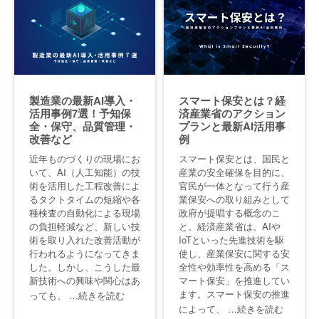
製造業の最新AI導入・
スマート保安とは？経
活用事例7選！予知保
済産業省のアクション
全・保守、品質管理・
プランと最新AI活用事
改善など
例
近年ものづくりの現場にお
スマート保安とは、国民と
いて、AI（人工知能）の技
産業の安全確保を目的に、
術を活用した工程改善によ
官民が一体となって行う産
るタクトタイムの短縮や各
業保安への取り組みとして
種検査の自動化による現場
政府が提唱する概念のこ
の負担軽減など、新しい技
と。経済産業省は、AIや
術を取り入れた改善活動が
IoTといった先進技術を駆
行われるようになってきま
使し、産業保安に関する安
した。しかし、こうした最
全性や効率性を高める「ス
新技術への興味や関心はあ
マート保安」を推進してい
ます。スマート保安の推進
っても、
…続きを読む
によって、
…続きを読む