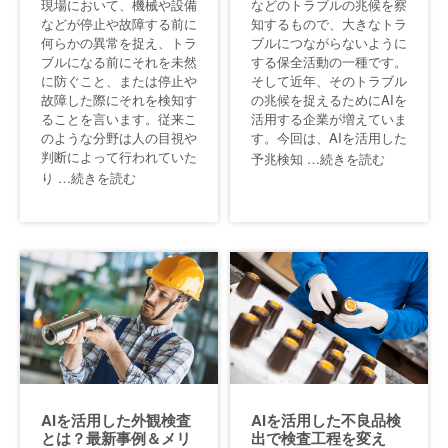
現場において、機械や設備
などのトラブルの兆候を察
などが停止や故障する前に
知するもので、大きなトラ
何らかの異常を捉え、トラ
ブルにつながらないように
ブルになる前にそれを未然
する保全活動の一種です。
に防ぐこと、または停止や
そして近年、そのトラブル
故障した際にそれを検知す
の兆候を捉えるためにAIを
ることを言います。従来こ
活用する企業が増えていま
のような分野は人の目視や
す。今回は、AIを活用した
判断によって行われていた
予兆検知
…続きを読む
り
…続きを読む
AIを活用した外観検査
AIを活用した不良品検
とは？最新事例＆メリ
出で検査工程を変え