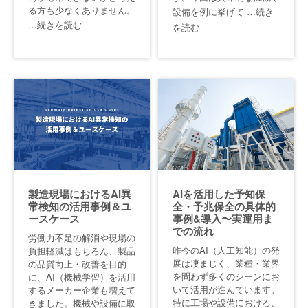
る方も少なくありません。
設備を例に挙げて
…続き
…続きを読む
を読む
製造現場におけるAI異
AIを活用した予知保
常検知の活用事例＆ユ
全・予兆保全の具体的
ースケース
事例&導入〜実運用ま
での流れ
労働力不足の解消や現場の
昨今のAI（人工知能）の発
負担軽減はもちろん、製品
展は凄まじく、業種・業界
の品質向上・改善を目的
を問わず多くのシーンにお
に、AI（機械学習）を活用
いて活用が進んでいます。
するメーカー企業も増えて
特に工場や設備における、
きました。機械や設備に取