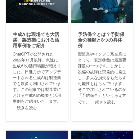
生成AIは現場でも大活
予防保全とは？予防保
躍。製造業における活
全の種類と8つの具体
用事例をご紹介
例
ChatGPTが公開された
製造業やインフラ系企業に
2022年11月以降、急速に
とって、安定稼働は最重要
生成AIの活用場面が増えま
課題の一つです。しかし、
した。日進月歩でアップデ
設備の故障は突発的に発生
ートされる生成AIは製造業
し、多大な損失をもたらす
でも数多く利用されていま
可能性もはらんでいます。
す。この記事では製造業に
そこで注目されているのが
おける生成AIの概要と活用
「予防保全」という考え方
事例をご紹介いたします。
です。
…続きを読む
…続きを読む