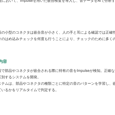
造において、Impulseを用いた嵌合検査を導入し、音データをAIで分
器の小型のコネクタは嵌合音が小さく、人の手と耳による確認では正確
タのはめ込みチェックを何度も行うことにより、チェックのために多く
内容
程で部品やコネクタが嵌合される際に特有の音をImpulseが検知。正確
区別するシステムを開発。
ステムは、部品やコネクタの種類ごとに特定の音のパターンを学習し、
ているかをリアルタイムで判定する。