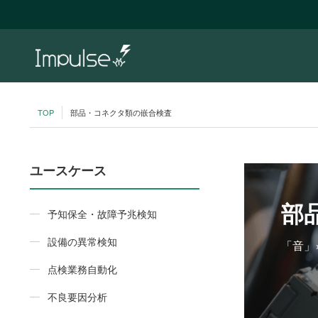
TOP
部品・コネクタ類の嵌合検査
ユースケース
部
予知保全・故障予兆検知
設備の異常検知
「音」
点検業務自動化
不良要因分析