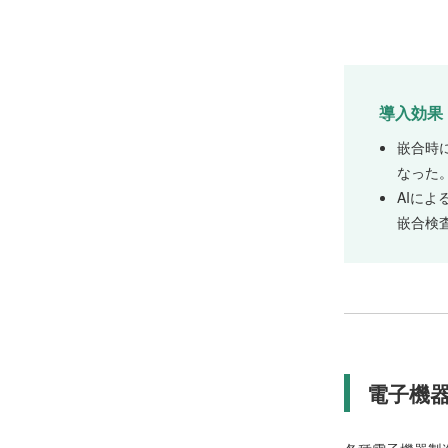
導入効果
嵌合時
なった
AIに
嵌合検
電子機