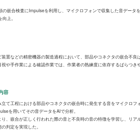
類の嵌合検査にImpulseを利用し、マイクロフォンで収集した音データ
を向上。
ビ装置などの精密機器の製造過程において、部品やコネクタの嵌合不良
目視や手作業による確認作業では、作業者の熟練度に依存するばらつき
内容
み立て工程における部品やコネクタの嵌合時に発生する音をマイクロフ
pulseを用いてその音データをAIで分析。
より、嵌合が正しく行われた際の音と不良時の音の特徴を学習し、リア
態の判定を実現した。