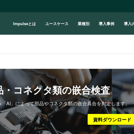
Impulseとは
ユースケース
業種別
導入事例
導入
品・コネクタ類の嵌合検査
×「AI」によって部品やコネクタ類の嵌合具合を判定します。
資料ダウンロード