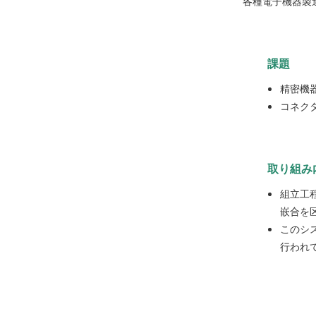
各種電子機器製
課題
精密機
コネク
取り組み
組立工
嵌合を
このシ
行われ