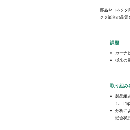
部品やコネクタ
クタ嵌合の品質
課題
カーナ
従来の
取り組み
製品組
し、Im
分析に
嵌合状