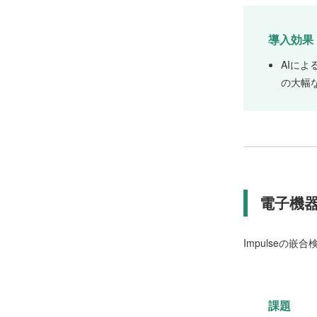
導入効果
AIに
の大幅
電子機
Impulse
課題