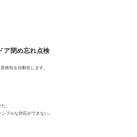
ス
ドア閉め忘れ点検
異音検知を自動化します。
いた。
キシブルな対応ができない。