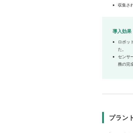
収集さ
導入効果
ロボッ
た。
センサ
務の完
プラン