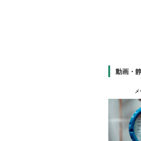
動画・
メ