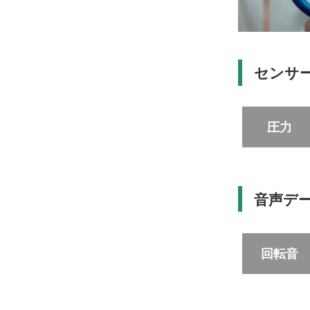
センサー
圧力
音声デ
回転音