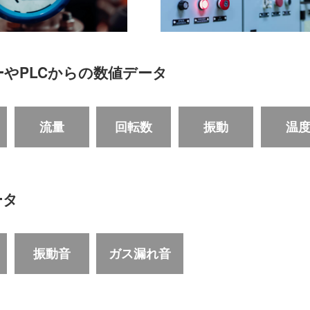
やPLCからの数値データ
流量
回転数
振動
温
ータ
振動音
ガス漏れ音