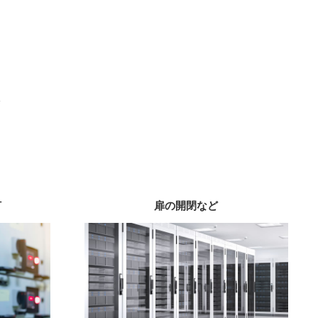
）
灯
扉の開閉など