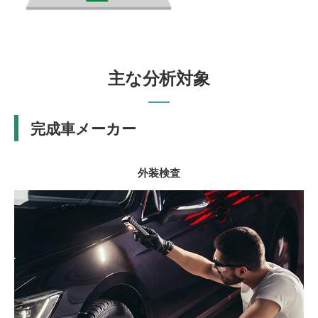
主な分析対象
完成車メーカー
外装検査