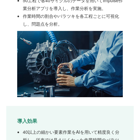
50工程で各40サイクルのデータを用いてImpulse作
業分析アプリを導入し、作業分析を実施。
作業時間の割合やバラツキを各工程ごとに可視化
し、問題点を分析。
導入効果
40以上の細かい要素作業をAIを用いて精度良く分
析し、従来では見えにくかった作業時間のバラツ