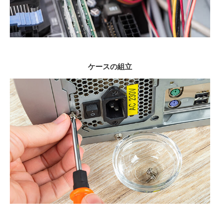
ケースの組立