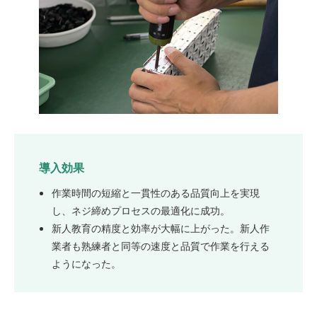
導入効果
作業時間の短縮と一貫性のある品質向上を実現
し、ネジ締めプロセスの最適化に成功。
新人教育の精度と効率が大幅に上がった。新人作
業者も熟練者と同等の速度と品質で作業を行える
ようになった。