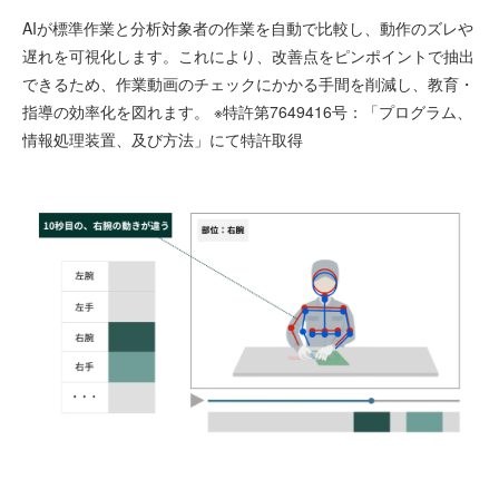
AIが標準作業と分析対象者の作業を自動で比較し、動作のズレや
遅れを可視化します。これにより、改善点をピンポイントで抽出
できるため、作業動画のチェックにかかる手間を削減し、教育・
指導の効率化を図れます。 ※特許第7649416号：「プログラム、
情報処理装置、及び方法」にて特許取得