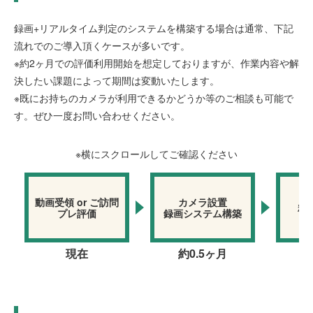
録画+リアルタイム判定のシステムを構築する場合は通常、下記
流れでのご導入頂くケースが多いです。
※約2ヶ月での評価利用開始を想定しておりますが、作業内容や解
決したい課題によって期間は変動いたします。
※既にお持ちのカメラが利用できるかどうか等のご相談も可能で
す。ぜひ一度お問い合わせください。
※横にスクロールしてご確認ください
動画受領 or ご訪問
カメラ設置
精
プレ評価
録画システム構築
現在
約0.5ヶ月