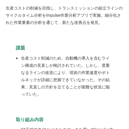
生産コストの削減を目指し、トランスミッションの組立ラインの
サイクルタイム分析をImpulse作業分析アプリで実施。細分化さ
れた作業要素の分析を通じて、新たな改善点を発見。
課題
生産コスト削減のため、自動機の導入を含むライ
ン構成の見直しが検討されていた。しかし、度重
なるラインの改造により、現状の作業速度やボト
ルネックが詳細に把握できていなかった。その結
果、見直しの方針を立てることが困難な状況に陥
っていた。
取り組み内容