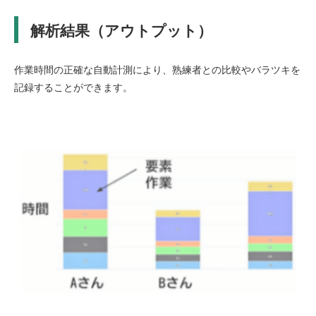
解析結果（アウトプット）
作業時間の正確な自動計測により、熟練者との比較やバラツキを
記録することができます。