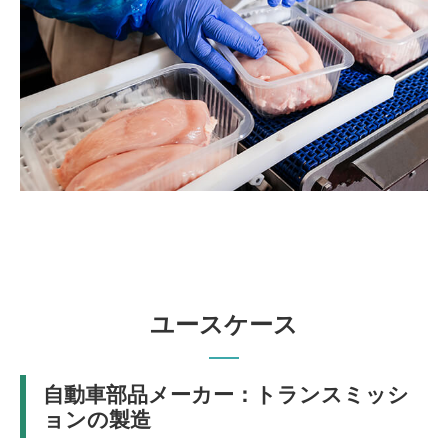
ユースケース
自動車部品メーカー：トランスミッシ
ョンの製造