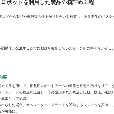
：ロボットを利用した製品の箱詰め工程
状などから製品や梱包等の仕上がり具合いを検査し、不良発生のリスク
不調動作が発生するたびに動画を撮影していたが、分析に時間がかかる
内容
度カメラを用いて、梱包用ロボットアームの動作と梱包の形状をリアル
ボットアームの軌道を追跡し、予め設定された軌道と比較。軌道が逸脱
が異常として認識。
検出された場合、オペレーターにアラートを通知するシステムを実装。
応が可能に。