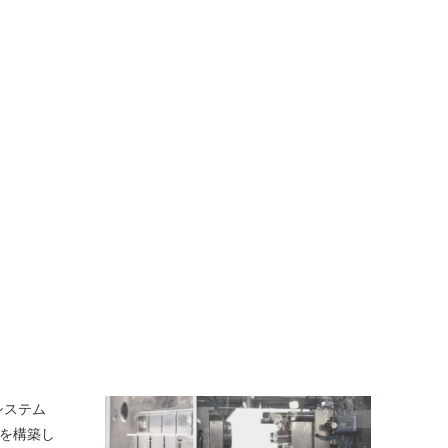
ス
。
システム
ルを構築し