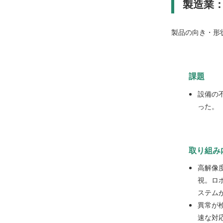
製造業
製品の向き・形
課題
設備の
った。
取り組み
高解像
視。ロ
ステム
異常が
速な対