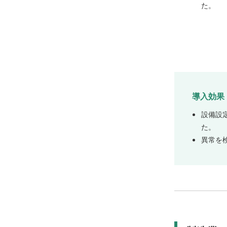
た。
導入効果
設備設
た。
異常を