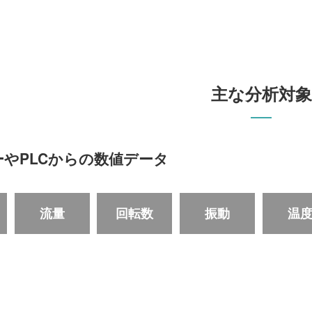
主な分析対象
やPLCからの数値データ
流量
回転数
振動
温