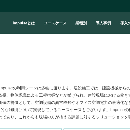
Impulseとは
ユースケース
業種別
導入事例
導入
Impulseの利用シーンは多岐に渡ります。建設施工では、建設機械か
監視、物体認識による工程把握などが挙げられ、建設現場における働き方
価値の提供として、空調設備の異常検知やオフィス空調電力の最適化など
の発展的な利用について実現しているユースケースもございます。Impul
のであり、これからも現場の方が抱える課題に対するソリューションを