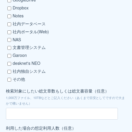
Dropbox
Notes
社内データベース
社内ポータル(Web)
NAS
文書管理システム
Garoon
desknet's NEO
社内独自システム
その他
検索対象に​したい​総文章数も​しくは​総文書容量​（任意）
1,000万ファイル、10TBなどとご記入ください（あくまで目安としてですので大ま
かで構いません）
利用した​場合の​想定利用​人数（任意）