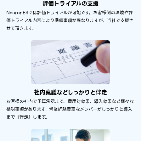
評価トライアルの​支援
NeuronESでは​評価トライアルが​可能です。​
​お客様側の​環境や​評
価トライアル内容に​より​準備事項が​異なりますが、​当社で​支援さ
せて​頂きます。​
社内稟議などしっかりと​伴走
お客様の​社内で​予算承認まで、​費用対効果、​導入効果など​様々な​
検討事項が​あります。​
営業経験豊富な​メンバーが​しっかりと​導入
まで​『伴走』します。​