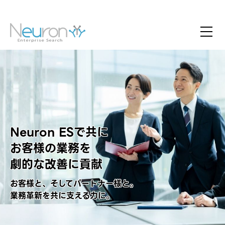
Neuron ESで​共に​
​お客様の業務を​
​劇的な​改善に​貢献
お客様と、そしてパートナー様と。​
​業務革新を共に支える力に。