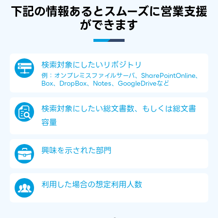
下記の​情報あると​スムーズに​営業支援
が​できます​​
検索対象に​したいリポジトリ​
例：オンプレミスファイルサーバ、​SharePointOnline、​
Box、​DropBox、​Notes、​GoogleDriveなど
検索対象に​したい​総文書数、​もしくは​総文書
容量​
興味を​示された​部門​
​利用した​場合の​想定利用​人数​