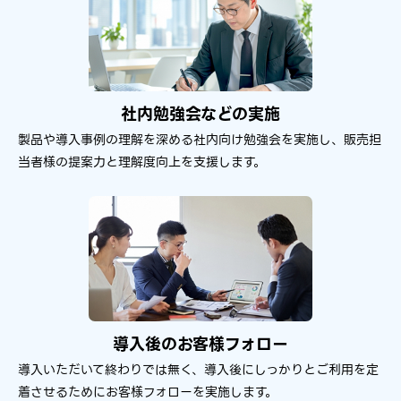
社内勉強会などの​実施
製品や導入事例の理解を深める社内向け勉強会を実施し、販売担
当者様の提案力と理解度向上を支援します。
導入後の​お客様フォロー
導入いただいて​終わりでは​無く、​導入後に​しっかりと​ご利用を​定
着させる​ために​お客様フォローを​実施します。​