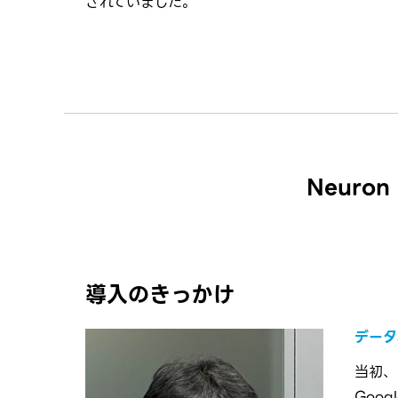
されていました。
Neur
導入のきっかけ
データ
当初、
Goo