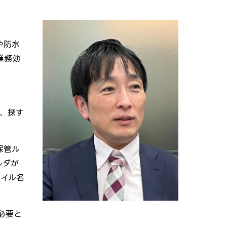
や防水
業務効
し、探す
保管ル
ルダが
ァイル名
必要と