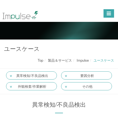
ユースケース
Top
製品＆サービス
Impulse
ユースケース
異常検知/不良品検出
要因分析
外観検査/作業解析
その他
異常検知/不良品検出