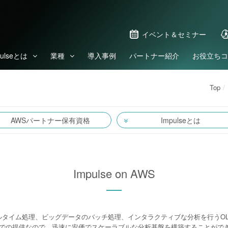
イベント＆セミナー
pulseとは
業種
導入事例
パートナー紹介
お役立ちコ
Top
AWSパートナー保有資格
Impulseとは
Impulse on AWS
どのリアルタイム処理、ビッグデータのバッチ処理、インタラクティブな分析を行う
での提供なので、迅速に安価でスケーラブルな分析基盤を構築することができ