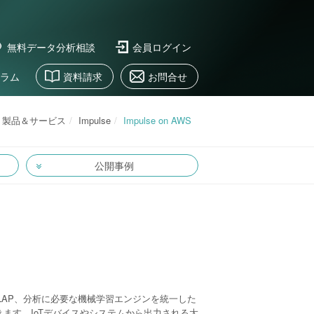
無料データ分析相談
会員ログイン
ラム
資料請求
お問合せ
製品＆サービス
Impulse
Impulse on AWS
公開事例
OLAP、分析に必要な機械学習エンジンを統一した
ます。IoTデバイスやシステムから出力される大