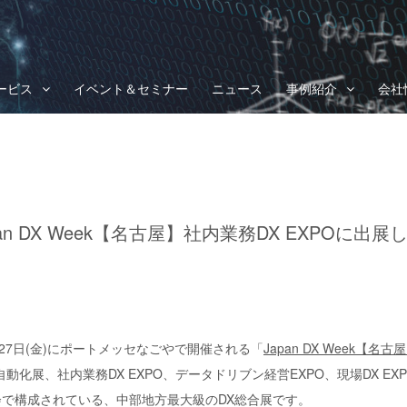
ービス
イベント＆セミナー
ニュース
事例紹介
会社
pan DX Week【名古屋】社内業務DX EXPOに出展
2月27日(金)にポートメッセなごやで開催される「
Japan DX Week【名
化展、社内業務DX EXPO、データドリブン経営EXPO、現場DX EXP
示会で構成されている、中部地方最大級のDX総合展です。