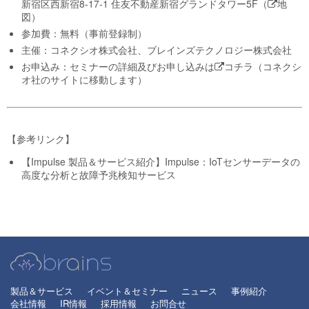
新宿区西新宿8-17-1 住友不動産新宿グランドタワー5F（
地
図
）
参加費：無料（事前登録制）
主催：コネクシオ株式会社、ブレインズテクノロジー株式会社
お申込み：セミナーの詳細及びお申し込みは
コチラ
（コネクシ
オ社のサイトに移動します）
【参考リンク】
【Impulse 製品＆サービス紹介】Impulse：IoTセンサーデータの
高度な分析と故障予兆検知サービス
製品＆サービス
イベント＆セミナー
ニュース
事例紹介
会社情報
IR情報
採用情報
お問合せ