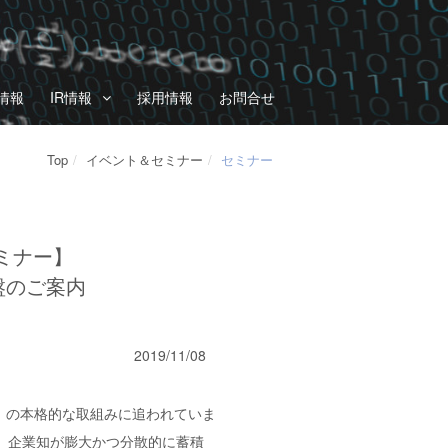
情報
IR情報
採用情報
お問合せ
Top
イベント＆セミナー
セミナー
セミナー】
盤のご案内
2019/11/08
」の本格的な取組みに追われていま
、企業知が膨大かつ分散的に蓄積