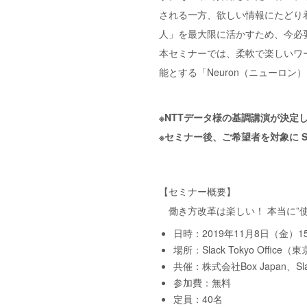
される一方、欲しい情報にたどり
人」を最大限に活かすため、今必
本セミナーでは、柔軟で楽しいワー
能とする「Neuron（ニューロ
※NTTデータ様の基調講演が決定
※セミナー後、ご希望者を対象に Slac
【セミナー概要】
働き方改革は楽しい！ 本当に”
日時：2019年11月8日（金）15
場所：Slack Tokyo Offi
共催：株式会社Box Japan、
参加費：無料
定員：40名