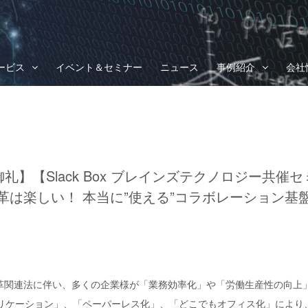
ービス
イベント＆セミナー
ニュース
事例紹介
会社
礼】【Slack Box ブレインズテクノロジー共催
革は楽しい！ 本当に”使える”コラボレーション基
方改革関連法に伴い、多くの企業様が「業務効率化」や「労働生産性の向上
リケーション」、「ペーパーレス化」、「どこでもオフィス化」により