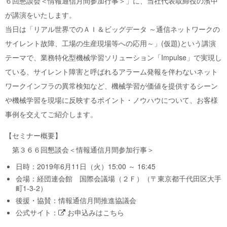
６回懇談会＜情報通信月間参加行事＞」に、当社代表取締役の濱中
が講演をいたします。
当日は「リアル世界でのＡＩ＆ビッグデータ ～通信ネットワークの
サイレント故障、工場の生産現場等への応用～」(仮題)という講演
テーマで、業務特化型機械学習ソリューション「Impulse」で実現し
ている、サイレント障害と呼ばれるアラーム発報を伴わないネット
ワークインフラの異常検知など、機械学習が価値を提供するシーン
や機械学習を現場に反映するポイント・ノウハウについて、お客様
事例を交えてご紹介します。
【セミナー概要】
第３６６回懇談会＜情報通信月間参加行事＞
日時：2019年6月11日（火）15:00 ～ 16:45
会場：経団連会館 国際会議場（２Ｆ）（〒東京都千代田区大手
町1-3-2）
後援・協賛：情報通信月間推進協議会
公式サイト：
お申込みはこちら