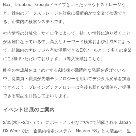
Box、Dropbox、Googleドライブといったクラウドストレージな
ど、社内のデータストレージを対象に横断的かつ全文で検索でき
る、企業内の検索システムです。
社内情報の分散化・サイロ化によって、欲しい情報に辿り着くこと
が困難になっている中、高度なキーワード検索および生成AIによっ
て、組織内のナレッジを有効活用できるDXツールとして多くの企業
にご利用いただいております。（
導入実績はこちら
）
昨今の生成AIをはじめとするAI技術が飛躍的な発展を遂げている
中、従業員・職員が先端テクノロジーを用いてデジタル変革を加速
できるよう、ブレインズテクノロジーは今後も新たな価値をご提供
できる製品を目指してまいります。
イベント出展のご案内
2/25(水)〜2/27（金） にポートメッセなごやにて開催される
Japan
DX Week
では、企業内検索システム「Neuron ES」と同製品の「生