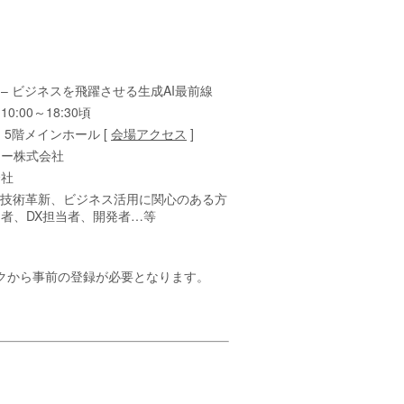
024 – ビジネスを飛躍させる生成AI最前線
:00～18:30頃
5階メインホール [
会場アクセス
]
ジー株式会社
会社
や技術革新、ビジネス活用に関心のある方
者、DX担当者、開発者…等
クから事前の登録が必要となります。