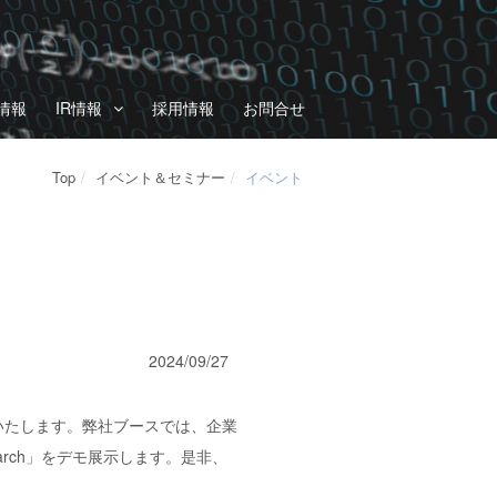
情報
IR情報
採用情報
お問合せ
Top
イベント＆セミナー
イベント
2024/09/27
いたします。弊社ブースでは、企業
earch」をデモ展示します。是非、