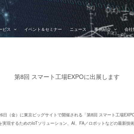
ービス
イベント＆セミナー
ニュース
事例紹介
会社
第8回 スマート工場EXPOに出展します
〜26日（金）に東京ビッグサイトで開催される「第8回 スマート工場EX
実現するためのIoTソリューション、AI、FA／ロボットなどの最新技