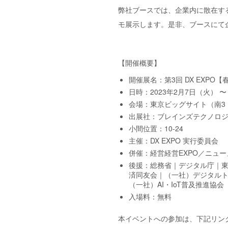
弊社ブースでは、企業内に散在するナレ
モ展示します。是非、ブースにて
【開催概要】
開催展名：第3回 DX EXPO【
日時：2023年2月7日（火） 〜 20
会場：東京ビッグサイト（南3・
出展社：ブレインズテクノロ
小間位置：10-24
主催：DX EXPO 実行委員会
併催：経営経営EXPO／ニュー
後援：総務省｜デジタル庁｜
済同友会｜（一社）デジタル
（一社）AI・IoT普及推進協会
入場料：無料
本イベントへの参加は、下記リン