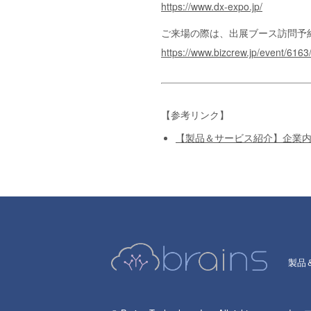
https://www.dx-expo.jp/
ご来場の際は、出展ブース訪問予
https://www.bizcrew.jp/event/616
【参考リンク】
【製品＆サービス紹介】企業内検索システ
製品