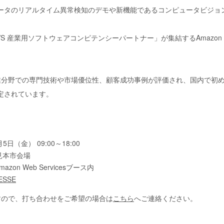
ータのリアルタイム異常検知のデモや新機能であるコンピュータビジョ
 産業用ソフトウェアコンピテンシーパートナー」が集結するAmazon Web
業分野での専門技術や市場優位性、顧客成功事例が評価され、国内で初
定されています。
日（金） 09:00～18:00
見本市会場
Amazon Web Servicesブース内
ESSE
すので、打ち合わせをご希望の場合は
こちら
へご連絡ください。