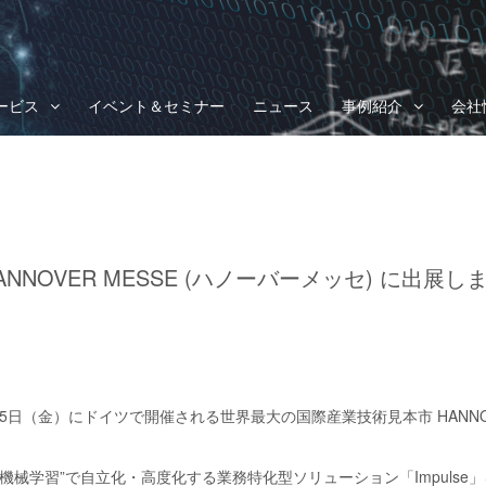
ービス
イベント＆セミナー
ニュース
事例紹介
会社
ANNOVER MESSE (ハノーバーメッセ) に出展し
月5日（金）にドイツで開催される世界最大の国際産業技術見本市 HANNOVE
機械学習”で自立化・高度化する業務特化型ソリューション「Impulse