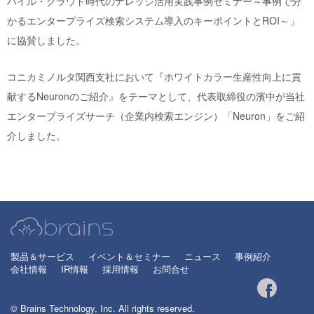
バイル・クラウド時代のナレッジ活用実践事例セミナー～事例で分
かるエンタープライズ検索システム導入のキーポイントとROI～」
に協賛しました。
コニカミノルタ関西支社において『ホワイトカラー生産性向上に貢
献するNeuronのご紹介』をテーマとして、代表取締役の濱中が当社
エンタープライズサーチ（企業内検索エンジン）「Neuron」をご紹
介しました。
製品＆サービス
イベント＆セミナー
ニュース
事例紹介
会社情報
IR情報
採用情報
お問合せ
© Brains Technology, Inc. All rights reserved.