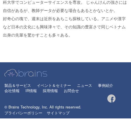
科大学でコンピューターサイエンスを専攻。 じゃんけんの強さには
自信があるが、教師データが必要な場合もあるとかないとか。
好奇心の塊で、週末は近所をあちこち探検している。アニメや漢字
など日本の文化にも興味津々で、その知識の豊富さで同じベトナム
出身の先輩を驚かすことも多々ある。
製品＆サービス
イベント＆セミナー
ニュース
事例紹介
会社情報
IR情報
採用情報
お問合せ
© Brains Technology, Inc. All rights reserved.
プライバシーポリシー
サイトマップ