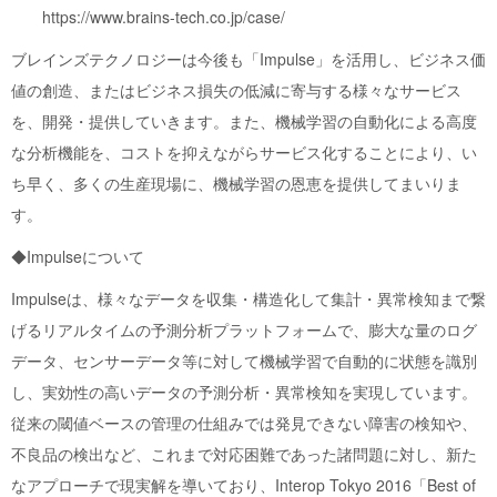
https://www.brains-tech.co.jp/case/
ブレインズテクノロジーは今後も「Impulse」を活用し、ビジネス価
値の創造、またはビジネス損失の低減に寄与する様々なサービス
を、開発・提供していきます。また、機械学習の自動化による高度
な分析機能を、コストを抑えながらサービス化することにより、い
ち早く、多くの生産現場に、機械学習の恩恵を提供してまいりま
す。
◆Impulseについて
Impulseは、様々なデータを収集・構造化して集計・異常検知まで繋
げるリアルタイムの予測分析プラットフォームで、膨大な量のログ
データ、センサーデータ等に対して機械学習で自動的に状態を識別
し、実効性の高いデータの予測分析・異常検知を実現しています。
従来の閾値ベースの管理の仕組みでは発見できない障害の検知や、
不良品の検出など、これまで対応困難であった諸問題に対し、新た
なアプローチで現実解を導いており、Interop Tokyo 2016「Best of