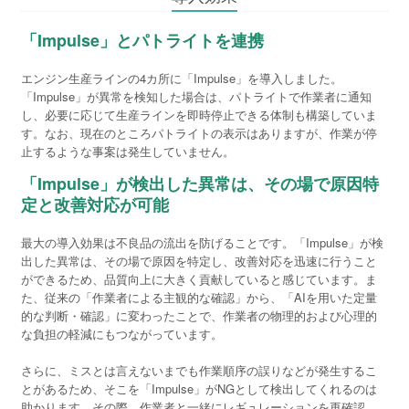
「Impulse」とパトライトを連携
エンジン生産ラインの4カ所に「Impulse」を導入しました。
「Impulse」が異常を検知した場合は、パトライトで作業者に通知
し、必要に応じて生産ラインを即時停止できる体制も構築していま
す。なお、現在のところパトライトの表示はありますが、作業が停
止するような事案は発生していません。
「Impulse」が検出した異常は、その場で原因特
定と改善対応が可能
最大の導入効果は不良品の流出を防げることです。「Impulse」が検
出した異常は、その場で原因を特定し、改善対応を迅速に行うこと
ができるため、品質向上に大きく貢献していると感じています。ま
た、従来の「作業者による主観的な確認」から、「AIを用いた定量
的な判断・確認」に変わったことで、作業者の物理的および心理的
な負担の軽減にもつながっています。
さらに、ミスとは言えないまでも作業順序の誤りなどが発生するこ
とがあるため、そこを「Impulse」がNGとして検出してくれるのは
助かります。その際、作業者と一緒にレギュレーションを再確認