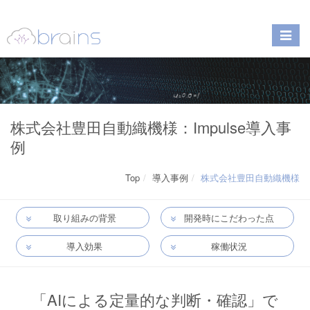
株式会社豊田自動織機様：Impulse導入事
例
Top
導入事例
株式会社豊田自動織機様
取り組みの背景
開発時にこだわった点
導入効果
稼働状況
「AIによる定量的な判断・確認」で