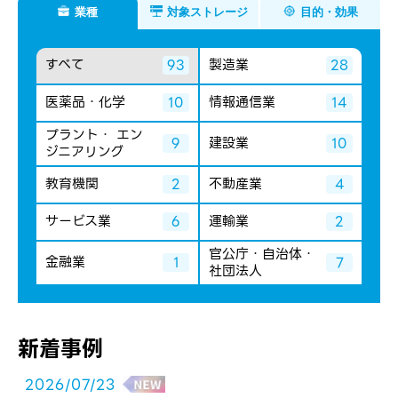
業種
対象ストレージ
目的・効果
すべて
製造業
93
28
医薬品・化学
情報通信業
10
14
プラント・ エン
建設業
9
10
ジニアリング
教育機関
不動産業
2
4
サービス業
運輸業
6
2
官公庁・自治体・
金融業
1
7
社団法人
新着事例
2026/07/23