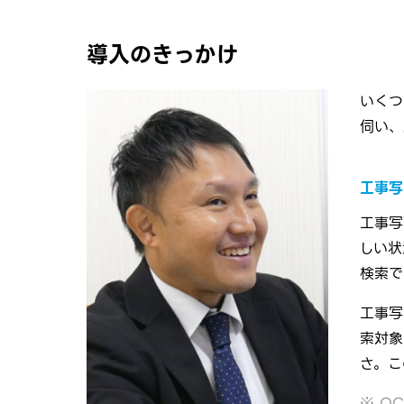
導入のきっかけ
いくつ
伺い、
工事写
工事写
しい状
検索で
工事写
索対象
さ。こ
※ O