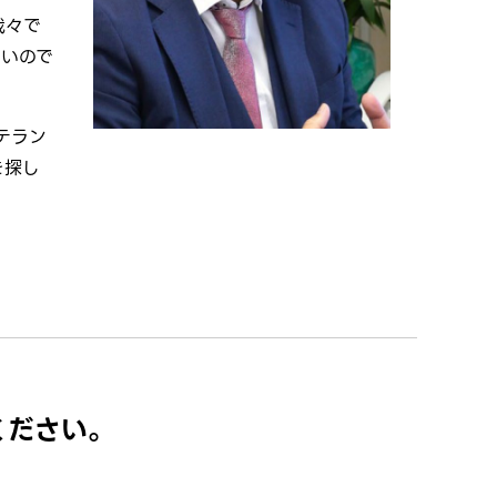
我々で
ないので
テラン
を探し
ください。