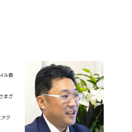
。
イル数
さまざ
にアク