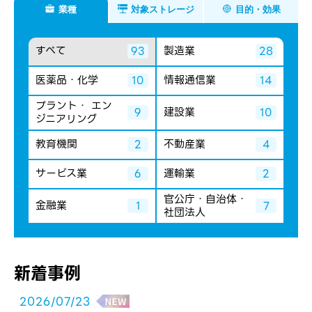
業種
対象ストレージ
目的・効果
すべて
製造業
93
28
医薬品・化学
情報通信業
10
14
プラント・ エン
建設業
9
10
ジニアリング
教育機関
不動産業
2
4
サービス業
運輸業
6
2
官公庁・自治体・
金融業
1
7
社団法人
新着事例
2026/07/23