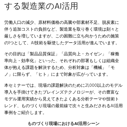
する製造業のAI活用
労働人口の減少、原材料価格の高騰や部素材不足、脱炭素に
伴う追加コストの負担など、製造業を取り巻く環境は刻々と
厳しさを増していますが、この困難に立ち向かうための施策
の1つとして、
AI技術を駆使したデータ活用が進んでいます。
その目的は「製品品質保証」「品質向上・カイゼン」
「稼働
率向上・効率化」といった、それぞれの部署もしくは組織全
体が抱える課題を解決するため、分析対象は「機械」「モ
ノ」に限らず、「ヒト」にまで対象が広がっています。
本セミナーでは、現場の課題解決のために21,000以上のモデル
導入を手掛けてきたブレインズテクノロジーが、その豊富な
モデル運用実績から見えてきたよくある分析テーマや技術ト
レンド、ものづくり現場の最前線で次々と生みだされるAI活用
事例をご紹介します。
ものづくり現場におけるAI活用シーン