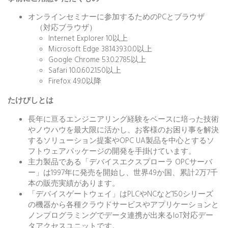
オンラインセミナーに参加するためのPCとブラウザ
（対応ブラウザ）
Internet Explorer 10以上
Microsoft Edge 38.14393.0.0以上
Google Chrome 53.0.2785以上
Safari 10.0.602.1.50以上
Firefox 49.0以降
たけびしとは
長年に亘るエンジニアリング経験をベースに培った技術
やノウハウを最大限に活かし、お客様のお困り事を解決
するソリューション提案やOPC UA製品を中心とするソ
フトウェアパッケージの開発を手掛けています。
主力製品である「デバイスエクスプローラ OPCサーバ
ー」は1997年に発売を開始し、世界49か国、累計2万7千
本の販売実績があります。
「デバイスゲートウェイ」はPLCやNCなど150シリーズ
の機器から各種クラウドサービスやアプリケーションと
ノンプログラミングでデータ連携が出来るIoT対応デー
タアクセスユニットです。