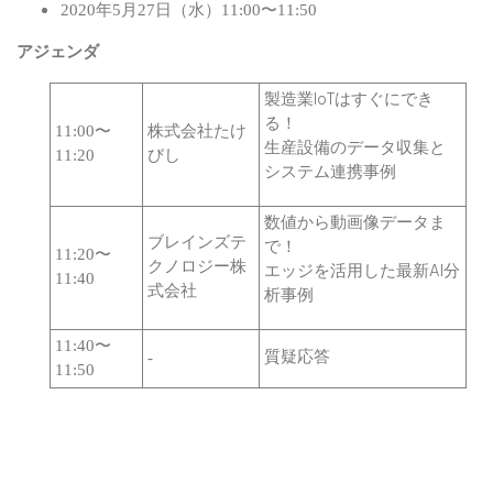
2020年5月27日（水）11:00〜11:50
アジェンダ
製造業IoTはすぐにでき
る！
11:00〜
株式会社たけ
生産設備のデータ収集と
11:20
びし
システム連携事例
数値から動画像データま
ブレインズテ
で！
11:20〜
クノロジー株
エッジを活用した最新AI分
11:40
式会社
析事例
11:40〜
質疑応答
-
11:50