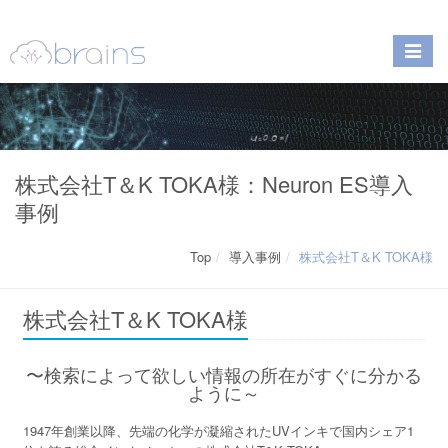
株式会社T＆K TOKA様：Neuron ES導入
事例
Top
導入事例
株式会社T＆K TOKA様
株式会社T＆K TOKA様
〜検索によって欲しい情報の所在がすぐに分かる
ように～
1947年創業以降、先端の化学が凝縮されたUVインキで国内シェア1