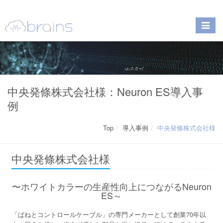
中央発條株式会社様：Neuron ES導入事
例
Top
導入事例
中央発條株式会社様
中央発條株式会社様
〜ホワイトカラーの生産性向上につながるNeuron
ES～
「ばねとコントロールケーブル」の専門メーカーとして創業70年以