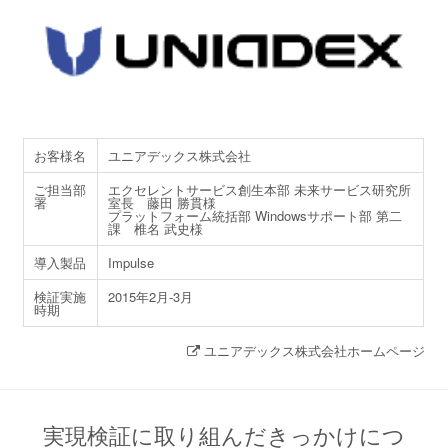
お客様名
ユニアデックス株式会社
ご担当部
エクセレントサービス創生本部 未来サービス研究所
署
室長 藤田 勝貫様
プラットフォーム統括部 Windowsサポート部 第二
課 椎名 武史様
導入製品
Impulse
検証実施
2015年2月-3月
時期
ユニアデックス株式会社ホームページ
実現検証に取り組んだきっかけにつ