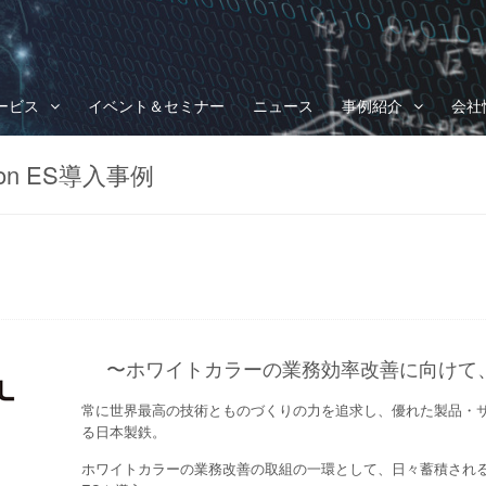
ービス
イベント＆セミナー
ニュース
事例紹介
会社
n ES導入事例
〜ホワイトカラーの業務効率改善に向けて
常に世界最高の技術とものづくりの力を追求し、優れた製品・
る日本製鉄。
ホワイトカラーの業務改善の取組の一環として、日々蓄積される工