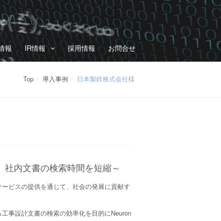
情報
IR情報
採用情報
お問合せ
Top
導入事例
日本製鉄株式会社様
、社内文書の検索時間を短縮～
サービスの提供を通じて、社会の発展に貢献す
事設計文書の検索の効率化を目的にNeuron