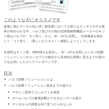
このような方にオススメです
急激に進むデジタル化に伴い製造業においても新たなビジネスモデル変
革が求められる中、バルブ及びその他の流体制御用機器メーカーのキッ
ツ様はバルブの「モノ売り」から、AI・IoTを活用し、付加価値を創出
して「コト売り」（新しいビジネス）へ挑戦しようとしています。
本資料はキッツ様・AWS様をお招きし、AI・IoTを活用したバルブ診断
ソリューションのコンセプトの創出から具体的な開発に至るまでの道の
りをお伺いしたセミナーレポートです。
目次
バルブ診断ソリューションとは
バルブ診断ソリューション提供までの道のり
デザイン思考でコンセプトを発想
ボールバルブの健康診断ができるセンサーを探す
データからの課題をAIで見つけられないか